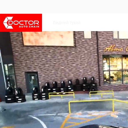
Бидний тухай
Франчайз боломж