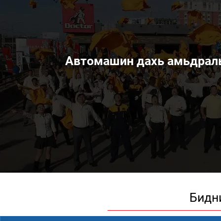
Автомашин дахь амьдралы
Бидн