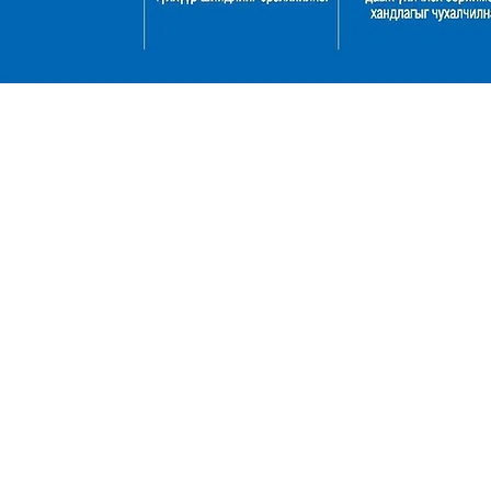
Монгол Улс, Улаанбаатар хот, Баянгол дүүрэг,
16-р хороо, Амарсанаагийн гудамж-68
1800-1937
info@zigzag.mn