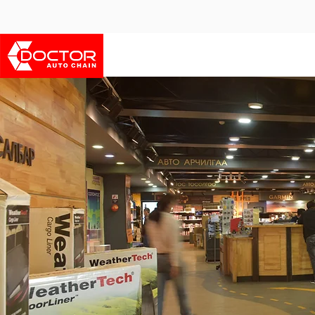
Бидний тухай
Франчайз боломж