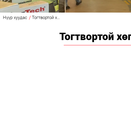
Нүүр хуудас
Тогтвортой хөгжил
Тогтвортой хө