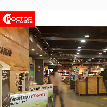
Бидний тухай
Франчайз боломж