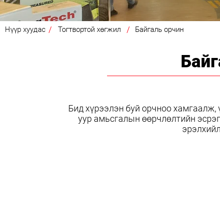
Нүүр хуудас
Тогтвортой хөгжил
Байгаль орчин
Байг
Бид хүрээлэн буй орчноо хамгаалж, 
уур амьсгалын
өөрчлөлтийн эсрэг
эрэлхийл